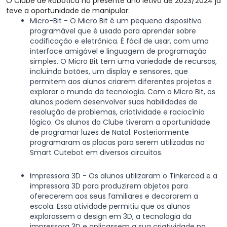
O Clube de Robótica no presente ano letivo de 2023/2024 já
teve a oportunidade de manipular:
Micro-Bit - O Micro Bit é um pequeno dispositivo
programável que é usado para aprender sobre
codificação e eletrônica. É fácil de usar, com uma
interface amigável e linguagem de programação
simples. O Micro Bit tem uma variedade de recursos,
incluindo botões, um display e sensores, que
permitem aos alunos criarem diferentes projetos e
explorar o mundo da tecnologia. Com o Micro Bit, os
alunos podem desenvolver suas habilidades de
resolução de problemas, criatividade e raciocínio
lógico. Os alunos do Clube tiveram a oportunidade
de programar luzes de Natal. Posteriormente
programaram as placas para serem utilizadas no
Smart Cutebot em diversos circuitos.
Impressora 3D - Os alunos utilizaram o Tinkercad e a
impressora 3D para produzirem objetos para
oferecerem aos seus familiares e decorarem a
escola. Essa atividade permitiu que os alunos
explorassem o design em 3D, a tecnologia da
impressora 3D e aplicassem a sua criatividade na