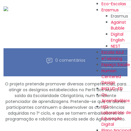
Eco-Escolas
Erasmus
Erasmus
Against
Bubble
Digital
English
NEST
Escola Azul
eTwinning
0 comentários
Espaço Saúde
Human
Centered
Design
O projeto pretende promover diversas competências, para
INCLUD-ED
atingir os desígnios estabelecidos no Perfil dos Alunos à
Os
saída da Escolaridade Obrigatória, num ambiente
Aprendisábios
potenciador de aprendizagens. Pretende-se que os alunos
LED -
participantes continuem a desenvolver as competências
Laboratório de
adquiridas no 1º ciclo, e que se tornem embaixadores da
Educação
programação e robótica na escola sede do Agrupamento.
Digital
Plano Naciona