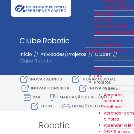
Provas de
Ensaio 25/26
Novidades
Tutoriais
Documentação
Associações de Pai
Escola e
Clube Robotic
Comunidade
Atividades/Projetos
Início
//
Atividades/Projetos
//
Clubes
//
Atividades/Projeto
Clube Robotic
Novidades
PAA
INOVAR ALUNOS
INOVAR PESSOAL
Projetos
INOVAR CONSULTA
INOVAR SIGE
Projetos
Aprender,
PAA
MARCAÇÃO DE REFEIÇÕES
superar e
KIOSK
LIGAÇÕES ÚTEIS
melhorar
Aprender com
a horta
Robotic
Aprender a ler
DELF Scolaire