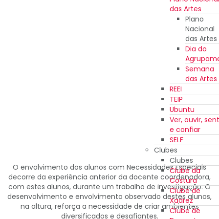
das Artes
Plano
Nacional
das Artes
Dia do
Agrupam
Semana
das Artes
REEI
TEIP
Ubuntu
Ver, ouvir, sent
e confiar
SELF
Clubes
Clubes
O envolvimento dos alunos com Necessidades Especiais
Clube da
decorre da experiência anterior da docente coordenadora,
Costura
com estes alunos, durante um trabalho de investigação. O
Clube de
desenvolvimento e envolvimento observado destes alunos,
Xadrez
na altura, reforça a necessidade de criar ambientes
Clube de
diversificados e desafiantes.