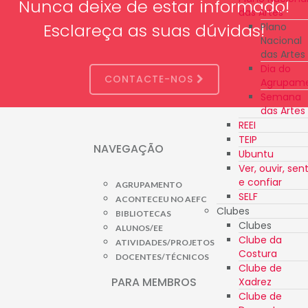
Nunca deixe de estar informado!
das Artes
Esclareça as suas dúvidas!
Plano
Nacional
das Artes
Dia do
CONTACTE-NOS
Agrupam
Semana
das Artes
REEI
TEIP
NAVEGAÇÃO
Ubuntu
Ver, ouvir, sent
e confiar
AGRUPAMENTO
SELF
ACONTECEU NO AEFC
Clubes
BIBLIOTECAS
Clubes
ALUNOS/EE
Clube da
ATIVIDADES/PROJETOS
Costura
DOCENTES/TÉCNICOS
Clube de
PARA MEMBROS
Xadrez
Clube de