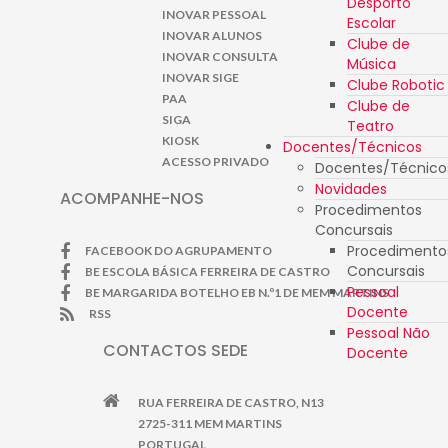
Desporto
INOVAR PESSOAL
Escolar
INOVAR ALUNOS
Clube de
INOVAR CONSULTA
Música
INOVAR SIGE
Clube Robotic
PAA
Clube de
SIGA
Teatro
KIOSK
Docentes/Técnicos
ACESSO PRIVADO
Docentes/Técnico
Novidades
ACOMPANHE-NOS
Procedimentos
Concursais
Procedimento
FACEBOOK DO AGRUPAMENTO
Concursais
BE ESCOLA BÁSICA FERREIRA DE CASTRO
Pessoal
BE MARGARIDA BOTELHO EB N.º1 DE MEM MARTINS
Docente
RSS
Pessoal Não
CONTACTOS SEDE
Docente
RUA FERREIRA DE CASTRO, N13
2725-311 MEM MARTINS
PORTUGAL