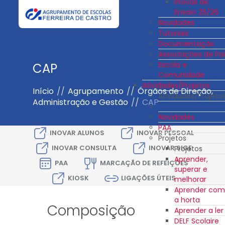
Provas de
Ensaio 25/26
Novidades
Tutoriais
Documentação
Associações de Pai
Escola e
CAP
Comunidade
Atividades/Projetos
Início
//
Agrupamento
//
Órgãos de Direção,
Atividades/Projeto
Administração e Gestão
//
CAP
Novidades
PAA
INOVAR ALUNOS
INOVAR PESSOAL
Projetos
INOVAR CONSULTA
INOVAR SIGE
Projetos
Aprender,
PAA
MARCAÇÃO DE REFEIÇÕES
superar e
KIOSK
LIGAÇÕES ÚTEIS
melhorar
Aprender com
a horta
Composição
Aprender a ler
DELF Scolaire