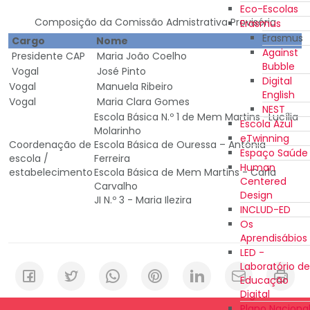
Eco-Escolas
Composição da Comissão Admistrativa Provisória
Erasmus
Erasmus
Cargo
Nome
Against
Presidente CAP
Maria João Coelho
Bubble
Vogal
José Pinto
Digital
Vogal
Manuela Ribeiro
English
Vogal
Maria Clara Gomes
NEST
Escola Básica N.º 1 de Mem Martins -Lucília
Escola Azul
Molarinho
eTwinning
Coordenação de
Escola Básica de Ouressa – Antónia
Espaço Saúde
escola /
Ferreira
Human
estabelecimento
Escola Básica de Mem Martins - Carla
Centered
Carvalho
Design
JI N.º 3 - Maria Ilezira
INCLUD-ED
Os
Aprendisábios
LED -
Laboratório de
Educação
Digital
Plano Naciona