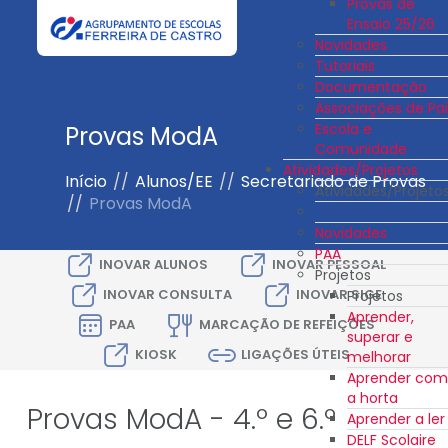
Provas de
Ensaio 25/26
Novidades
Tutoriais
Documentação
Associações de Pai
Escola e
Provas ModA
Comunidade
Atividades/Projetos
Início
//
Alunos/EE
//
Secretariado de Provas
Atividades/Projeto
//
Provas ModA
Novidades
PAA
INOVAR ALUNOS
INOVAR PESSOAL
Projetos
INOVAR CONSULTA
INOVAR SIGE
Projetos
Aprender,
PAA
MARCAÇÃO DE REFEIÇÕES
superar e
KIOSK
LIGAÇÕES ÚTEIS
melhorar
Aprender com
a horta
Provas ModA - 4.º e 6.º
Aprender a ler
DELF Scolaire