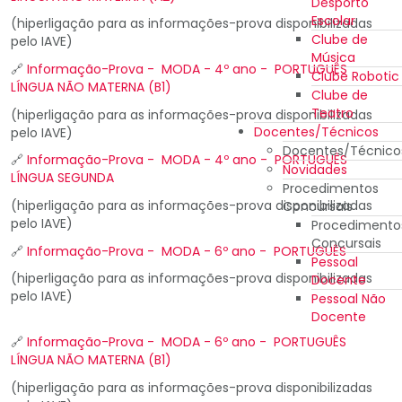
Desporto
Escolar
(hiperligação para as informações-prova disponibilizadas
Clube de
pelo IAVE)
Música
🔗
Informação-Prova - MODA - 4º ano - PORTUGUÊS
Clube Robotic
LÍNGUA NÃO MATERNA (B1)
Clube de
Teatro
(hiperligação para as informações-prova disponibilizadas
Docentes/Técnicos
pelo IAVE)
Docentes/Técnico
🔗
Informação-Prova - MODA - 4º ano - PORTUGUÊS
Novidades
LÍNGUA SEGUNDA
Procedimentos
(hiperligação para as informações-prova disponibilizadas
Concursais
pelo IAVE)
Procedimento
Concursais
🔗
Informação-Prova - MODA - 6º ano - PORTUGUÊS
Pessoal
(hiperligação para as informações-prova disponibilizadas
Docente
pelo IAVE)
Pessoal Não
Docente
🔗
Informação-Prova - MODA - 6º ano - PORTUGUÊS
LÍNGUA NÃO MATERNA (B1)
(hiperligação para as informações-prova disponibilizadas