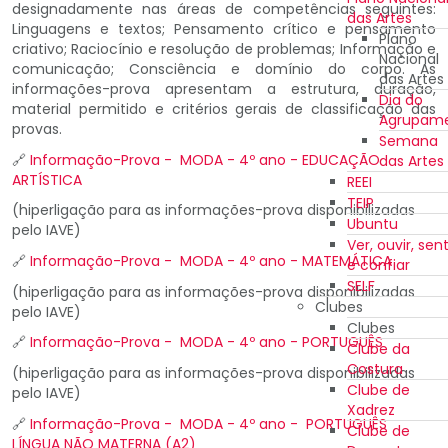
designadamente nas áreas de competências seguintes:
das Artes
Linguagens e textos; Pensamento crítico e pensamento
Plano
criativo; Raciocínio e resolução de problemas; Informação e
Nacional
comunicação; Consciência e domínio do corpo. As
das Artes
informações-prova apresentam a estrutura, duração,
Dia do
material permitido e critérios gerais de classificação das
Agrupam
provas.
Semana
🔗
Informação-Prova - MODA - 4º ano - EDUCAÇÃO
das Artes
ARTÍSTICA
REEI
TEIP
(hiperligação para as informações-prova disponibilizadas
Ubuntu
pelo IAVE)
Ver, ouvir, sent
🔗
Informação-Prova - MODA - 4º ano - MATEMÁTICA
e confiar
SELF
(hiperligação para as informações-prova disponibilizadas
Clubes
pelo IAVE)
Clubes
🔗
Informação-Prova - MODA - 4º ano - PORTUGUÊS
Clube da
Costura
(hiperligação para as informações-prova disponibilizadas
Clube de
pelo IAVE)
Xadrez
🔗
Informação-Prova - MODA - 4º ano - PORTUGUÊS
Clube de
LÍNGUA NÃO MATERNA (A2)