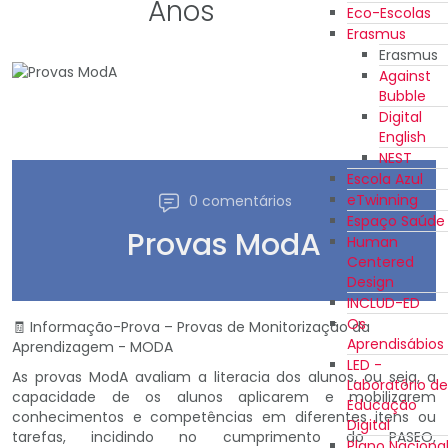
Anos
Eco-Escolas
Erasmus
Erasmus
Against
Bubble
Digital
English
NEST
Escola Azul
eTwinning
0 comentários
Espaço Saúde
Provas ModA
Human
Centered
Design
INCLUD-ED
Os
🧾 Informação-Prova – Provas de Monitorização da
Aprendisábios
Aprendizagem - MODA
LED -
As provas ModA avaliam a literacia dos alunos, ou seja, a
Laboratório de
capacidade de os alunos aplicarem e mobilizarem
Educação
conhecimentos e competências em diferentes itens ou
Digital
tarefas, incidindo no cumprimento do PASEO,
Plano Naciona