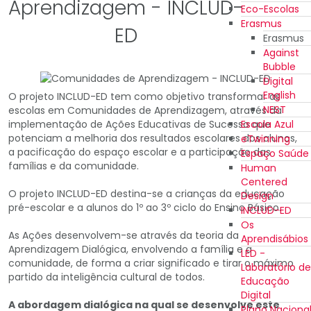
Aprendizagem - INCLUD-
Eco-Escolas
Erasmus
ED
Erasmus
Against
Bubble
Digital
English
O projeto INCLUD-ED tem como objetivo transformar as
NEST
escolas em Comunidades de Aprendizagem, através da
Escola Azul
implementação de Ações Educativas de Sucesso que
potenciam a melhoria dos resultados escolares dos alunos,
eTwinning
a pacificação do espaço escolar e a participação das
Espaço Saúde
famílias e da comunidade.
Human
Centered
O projeto INCLUD-ED destina-se a crianças da educação
Design
pré-escolar e a alunos do 1º ao 3º ciclo do Ensino Básico.
INCLUD-ED
Os
As Ações desenvolvem-se através da teoria da
Aprendisábios
Aprendizagem Dialógica, envolvendo a família e a
LED -
comunidade, de forma a criar significado e tirar o máximo
Laboratório de
partido da inteligência cultural de todos.
Educação
Digital
A abordagem dialógica na qual se desenvolve este
Plano Naciona