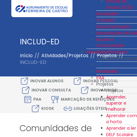
Provas de
Ensaio 25/26
Novidades
Tutoriais
Documentação
Associações de Pai
Escola e
INCLUD-ED
Comunidade
Atividades/Projetos
Início
//
Atividades/Projetos
//
Projetos
//
Atividades/Projeto
INCLUD-ED
Novidades
PAA
INOVAR ALUNOS
INOVAR PESSOAL
Projetos
INOVAR CONSULTA
INOVAR SIGE
Projetos
Aprender,
PAA
MARCAÇÃO DE REFEIÇÕES
superar e
KIOSK
LIGAÇÕES ÚTEIS
melhorar
Aprender com
a horta
Comunidades de
Aprender a ler
DELF Scolaire