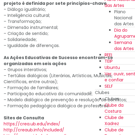
projeto é definida por sete princípios-chave
das Artes
– Diálogo igualitário;
Plano
– Inteligência cultural;
Nacional
– Transformação;
das Artes
– Dimensão instrumental;
Dia do
– Criação de sentido;
Agrupam
– Solidariedade;
Semana
– Igualdade de diferenças.
das Artes
REEI
As Ações Educativas de Sucesso encontram-se
TEIP
organizadas em seis ações
Ubuntu
– Grupos interativos;
Ver, ouvir, sent
– Tertúlias dialógicas (Literárias, Artísticas, Musicais,
e confiar
Científicas, entre outras);
SELF
– Formação de familiares;
Clubes
– Participação educativa da comunidade;
Clubes
– Modelo dialógico de prevenção e resolução de conflitos;
Clube da
– Formação pedagógica dialógica de professores.
Costura
Clube de
Sites de Consulta
Xadrez
https://crea.ub.edu/index/
Clube de
http://creaub.info/included/