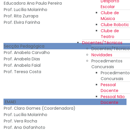
Desporto
Educadora Ana Paula Pereira
Escolar
Prof. Lucília Molarinho
Clube de
Prof. Rita Zurrapa
Música
Prof. Elvira Farinha
Clube Robotic
Clube de
Teatro
Docentes/Técnicos
Secção Pedagógica
Docentes/Técnico
Prof. Anabela Carvalho
Novidades
Prof. Anabela Dias
Procedimentos
Prof. Anabela Faial
Concursais
Prof. Teresa Costa
Procedimento
Concursais
Pessoal
Docente
Pessoal Não
EMAEI
Docente
Prof. Clara Gomes (Coordenadora)
Prof. Lucília Molarinho
Prof. Vera Rocha
Prof. Ana Gafanhoto