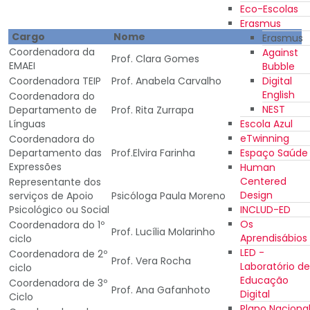
Eco-Escolas
Erasmus
Cargo
Nome
Erasmus
Coordenadora da
Against
Prof. Clara Gomes
EMAEI
Bubble
Digital
Coordenadora TEIP
Prof. Anabela Carvalho
English
Coordenadora do
NEST
Departamento de
Prof. Rita Zurrapa
Escola Azul
Línguas
eTwinning
Coordenadora do
Espaço Saúde
Departamento das
Prof.Elvira Farinha
Expressões
Human
Centered
Representante dos
Design
serviços de Apoio
Psicóloga Paula Moreno
INCLUD-ED
Psicológico ou Social
Os
Coordenadora do 1º
Prof. Lucília Molarinho
Aprendisábios
ciclo
LED -
Coordenadora de 2º
Prof. Vera Rocha
Laboratório de
ciclo
Educação
Coordenadora de 3º
Prof. Ana Gafanhoto
Digital
Ciclo
Plano Naciona