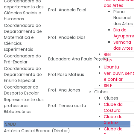
Coordenadora do
das Artes
departamento das
Prof. Anabela Faial
Plano
Ciências Sociais e
Nacional
Humanas
das Artes
Coordenadora do
Dia do
Departamento de
Agrupam
Matemática e
Prof. Anabela Dias
Semana
Ciências
das Artes
Experimentais
REEI
Coordenadora do
Educadora Ana Paula Pereira
TEIP
Pré-Escolar
Ubuntu
Coordenadora do
Ver, ouvir, sent
Departamento do
Prof.Rosa Mateus
e confiar
Ensino Especial
SELF
Coordenador do
Prof. Ana Jones
Clubes
Desporto Escolar
Clubes
Representante dos
Clube da
professores
Prof. Teresa costa
Costura
Bibliotecários
Clube de
Xadrez
SADD
Clube de
António Castel Branco (Diretor)