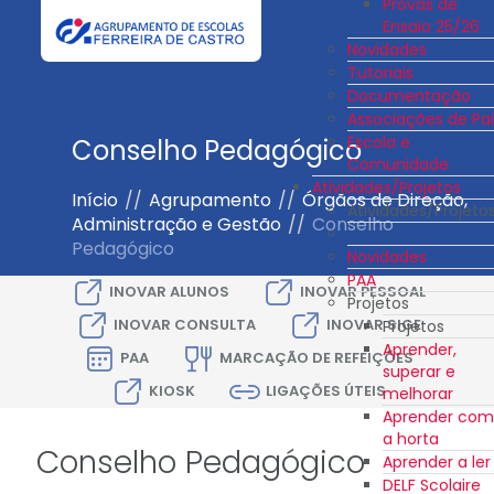
Provas de
Ensaio 25/26
Novidades
Tutoriais
Documentação
Associações de Pai
Escola e
Conselho Pedagógico
Comunidade
Atividades/Projetos
Início
//
Agrupamento
//
Órgãos de Direção,
Atividades/Projeto
Administração e Gestão
//
Conselho
Pedagógico
Novidades
PAA
INOVAR ALUNOS
INOVAR PESSOAL
Projetos
INOVAR CONSULTA
INOVAR SIGE
Projetos
Aprender,
PAA
MARCAÇÃO DE REFEIÇÕES
superar e
KIOSK
LIGAÇÕES ÚTEIS
melhorar
Aprender com
a horta
Conselho Pedagógico
Aprender a ler
DELF Scolaire