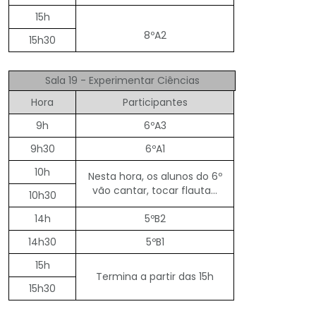
15h
8ºA2
15h30
Sala 19 - Experimentar Ciências
Hora
Participantes
9h
6ºA3
9h30
6ºA1
10h
Nesta hora, os alunos do 6º
vão cantar, tocar flauta…
10h30
14h
5ºB2
14h30
5ºB1
15h
Termina a partir das 15h
15h30