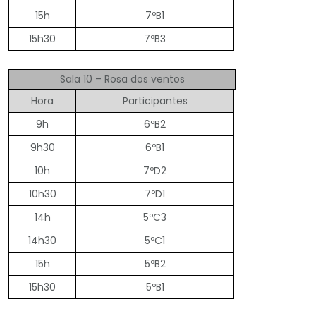
15h
7ºB1
15h30
7ºB3
Sala 10 – Rosa dos ventos
Hora
Participantes
9h
6ºB2
9h30
6ºB1
10h
7ºD2
10h30
7ºD1
14h
5ºC3
14h30
5ºC1
15h
5ºB2
15h30
5ºB1