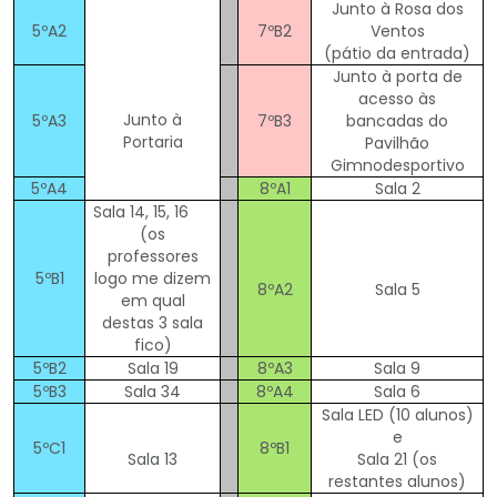
Junto à Rosa dos
5ºA2
7ºB2
Ventos
(pátio da entrada)
Junto à porta de
acesso às
Junto à
5ºA3
7ºB3
bancadas do
Portaria
Pavilhão
Gimnodesportivo
5ºA4
8ºA1
Sala 2
Sala 14, 15, 16
(os
professores
5ºB1
logo me dizem
8ºA2
Sala 5
em qual
destas 3 sala
fico)
5ºB2
Sala 19
8ºA3
Sala 9
5ºB3
Sala 34
8ºA4
Sala 6
Sala LED (10 alunos)
e
5ºC1
8ºB1
Sala 13
Sala 21 (os
restantes alunos)