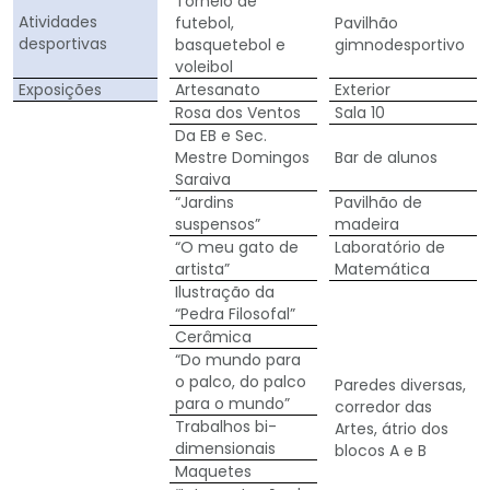
Torneio de
Atividades
futebol,
Pavilhão
desportivas
basquetebol e
gimnodesportivo
voleibol
Exposições
Artesanato
Exterior
Rosa dos Ventos
Sala 10
Da EB e Sec.
Mestre Domingos
Bar de alunos
Saraiva
“Jardins
Pavilhão de
suspensos”
madeira
“O meu gato de
Laboratório de
artista”
Matemática
Ilustração da
“Pedra Filosofal”
Cerâmica
“Do mundo para
o palco, do palco
Paredes diversas,
para o mundo”
corredor das
Trabalhos bi-
Artes, átrio dos
dimensionais
blocos A e B
Maquetes