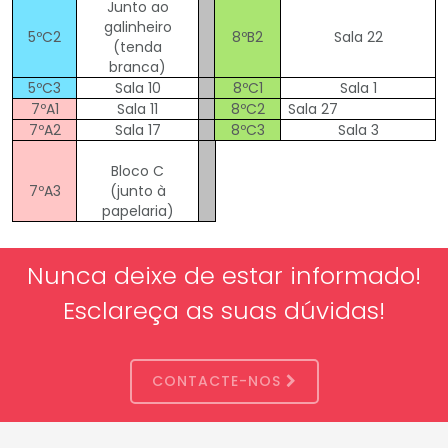
Junto ao
galinheiro
5ºC2
8ºB2
Sala 22
(tenda
branca)
5ºC3
Sala 10
8ºC1
Sala 1
7ºA1
Sala 11
8ºC2
Sala 27
7ºA2
Sala 17
8ºC3
Sala 3
Bloco C
7ºA3
(junto à
papelaria)
Nunca deixe de estar informado!
Esclareça as suas dúvidas!
CONTACTE-NOS