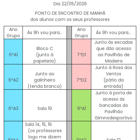
Dia 22/05/2026
PONTO DE ENCONTRO DE MANHÃ
dos alunos com os seus professores
Ano
Ano
Às 9h vou para…
Às 9h vou para…
Grupo
Grupo
Junto às escadas
Bloco C
que dão acesso
6ºA1
(junto à
7ºD1
ao Pavilhão de
papelaria)
Madeira
Junto à Rosa dos
Junto ao
Ventos
6ºA2
galinheiro
7ºD2
(pátio da
(tenda branca)
entrada)
Junto à porta de
acesso às
bancadas do
6ºA3
Sala 19
9ºA1
Pavilhão
Gimnodesportivo
Sala 14, 15, 16
(os professores
logo me dizem
6ºA4
9ºA2
Sala 12