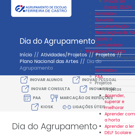
Provas de
Ensaio 25/26
Novidades
Tutoriais
Documentação
Associações de Pai
Escola e
Dia do Agrupamento
Comunidade
Atividades/Projetos
Início
//
Atividades/Projetos
//
Projetos
//
Atividades/Projeto
Plano Nacional das Artes
//
Dia do
Agrupamento
Novidades
PAA
INOVAR ALUNOS
INOVAR PESSOAL
Projetos
INOVAR CONSULTA
INOVAR SIGE
Projetos
Aprender,
PAA
MARCAÇÃO DE REFEIÇÕES
superar e
KIOSK
LIGAÇÕES ÚTEIS
melhorar
Aprender com
a horta
Dia do Agrupamento
Aprender a ler
DELF Scolaire