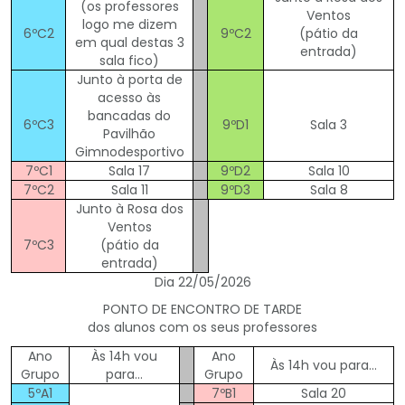
(os professores
Ventos
logo me dizem
6ºC2
9ºC2
(pátio da
em qual destas 3
entrada)
sala fico)
Junto à porta de
acesso às
bancadas do
6ºC3
9ºD1
Sala 3
Pavilhão
Gimnodesportivo
7ºC1
Sala 17
9ºD2
Sala 10
7ºC2
Sala 11
9ºD3
Sala 8
Junto à Rosa dos
Ventos
7ºC3
(pátio da
entrada)
Dia 22/05/2026
PONTO DE ENCONTRO DE TARDE
dos alunos com os seus professores
Ano
Às 14h vou
Ano
Às 14h vou para…
Grupo
para…
Grupo
5ºA1
7ºB1
Sala 20