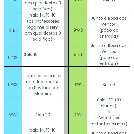
em qual destas 3
sala fico)
Sala 14, 15, 16
Junto à Rosa dos
(os professores
Ventos
logo me dizem
6ºB1
9ºA3
(pátio da
em qual destas 3
entrada)
sala fico)
Junto à Rosa dos
Ventos
Sala 10
9ºB1
6ºB2
(pátio da
entrada)
Junto às escadas
que dão acesso
6ºB3
9ºB2
Sala 6
ao Pavilhão de
Madeira
Sala LED (10
alunos)
e
6ºC1
Sala 20
9ºC1
Sala 9 (os
restantes alunos)
Sala 14, 15, 16
Junto à Rosa dos