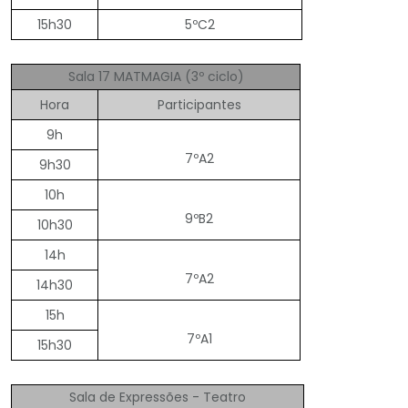
15h30
5ºC2
Sala 17 MATMAGIA (3º ciclo)
Hora
Participantes
9h
7ºA2
9h30
10h
9ºB2
10h30
14h
7ºA2
14h30
15h
7ºA1
15h30
Sala de Expressões - Teatro