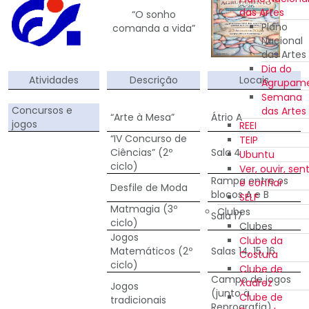
das Artes
“O sonho
Plano
comanda a vida”
Nacional
das Artes
Dia do
Atividades
Descrição
Locais
Agrupam
Semana
Concursos e
das Artes
“Arte à Mesa”
Átrio A
jogos
REEI
“IV Concurso de
TEIP
Ciências” (2º
Sala 4
Ubuntu
ciclo)
Ver, ouvir, sent
Rampa entre os
e confiar
Desfile de Moda
blocos A e B
SELF
Matmagia (3º
Clubes
Sala 17
ciclo)
Clubes
Jogos
Clube da
Matemáticos (2º
Salas 14, 15, 16
Costura
ciclo)
Clube de
Campo de jogos
Xadrez
Jogos
(junto à
Clube de
tradicionais
Reprografia)