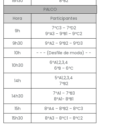
15h30
8ºB2
PALCO
Hora
Participantes
7ºC3 – 7ºD2
9h
9ºA3 – 9ºB1 – 9ºC2
9h30
9ºA2 – 9ºB2 – 9ºD3
10h
- - - (Desfile de moda) - -
6ºA1,2,3,4
10h30
6ºB – 6ºC
5ºA1,2,3,4
14h
7ºB2
7ºA1 – 7ºB3
14h30
8ºA1- 8ºB1
15h
8ºA4 – 8ºB2 – 8ºC3
15h30
8ºA3 – 8ºC1 – 8ºC2