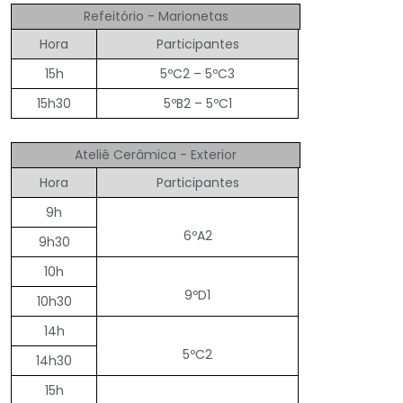
Refeitório - Marionetas
Hora
Participantes
15h
5ºC2 – 5ºC3
15h30
5ºB2 – 5ºC1
Ateliê Cerâmica - Exterior
Hora
Participantes
9h
6ºA2
9h30
10h
9ºD1
10h30
14h
5ºC2
14h30
15h