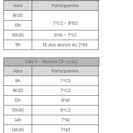
Hora
Participantes
9h30
7ºC2 – 9ºD2
10h
10h30
9ºA1 – 7ºC1
11h
EE dos alunos do 2ºA3
Sala 11 – História (3º ciclo)
Hora
Participantes
9h
7ºC2
9h30
7ºC3
10h
9ºA1
10h30
9ºC2
14h
7ºA1
14h30
7ºA3