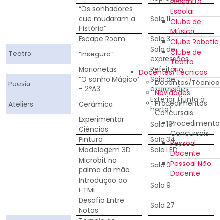
Desporto
“Os sonhadores
Escolar
que mudaram a
Sala 11
Clube de
História”
Música
Escape Room
Sala 3
Clube Robotic
Sala de
Clube de
Teatro
“Insegura”
expressões
Teatro
Marionetas
Refeitório
Docentes/Técnicos
“O sonho Mágico”
Sala de
Docentes/Técnico
Poesia
– 2ºA3
expressões
Novidades
Exterior (junto à
Procedimentos
Ateliers
Cerâmica
horta)
Concursais
Experimentar
Procedimento
Sala 19
Ciências
Concursais
Pintura
Sala 34
Pessoal
Modelagem 3D
Sala LED
Docente
Microbit na
Pessoal Não
Sala 9
palma da mão
Docente
Introdução ao
Sala 9
HTML
Desafio Entre
Sala 27
Notas