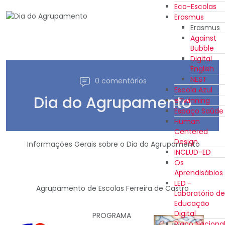
Eco-Escolas
Erasmus
Erasmus
Against
Bubble
Digital
English
NEST
0 comentários
Escola Azul
Dia do Agrupamento
eTwinning
Espaço Saúde
Human
Centered
Design
Informações Gerais sobre o Dia do Agrupamento
INCLUD-ED
Os
Aprendisábios
LED -
Agrupamento de Escolas Ferreira de Castro
Laboratório de
Educação
Digital
PROGRAMA
Plano Naciona