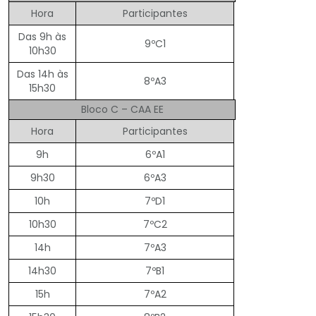
Hora
Participantes
Das 9h às
9ºC1
10h30
Das 14h às
8ºA3
15h30
Bloco C – CAA EE
Hora
Participantes
9h
6ºA1
9h30
6ºA3
10h
7ºD1
10h30
7ºC2
14h
7ºA3
14h30
7ºB1
15h
7ºA2