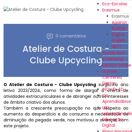
Eco-Escolas
Erasmus
Erasmus
Against
Bubble
Digital
0 comentários
English
Atelier de Costura -
NEST
Escola Azul
Clube Upcycling
eTwinning
Espaço Saúde
Human
Centered
Design
O Atelier de Costura - Clube Upcycling
surgiu no ano
INCLUD-ED
letivo 2023/2024, como forma de alargar a oferta de
Os
atividades extracurriculares e de abranger outros interesses
Aprendisábios
de âmbito criativo dos alunos.
LED -
Também a crescente preocupação no que respeita ao
Laboratório de
aumento do desperdício e do consumo e necessidade de
Educação
diminuição da pegada verde, nos motivou a avançar com
Digital
este projeto.
Plano Naciona