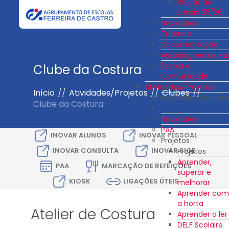
Provas de
Ensaio 25/26
Novidades
Tutoriais
Documentação
Associações de Pai
Escola e
Clube da Costura
Comunidade
Atividades/Projetos
Início
//
Atividades/Projetos
//
Clubes
//
Atividades/Projeto
Clube da Costura
Novidades
PAA
INOVAR ALUNOS
INOVAR PESSOAL
Projetos
INOVAR CONSULTA
INOVAR SIGE
Projetos
Aprender,
PAA
MARCAÇÃO DE REFEIÇÕES
superar e
KIOSK
LIGAÇÕES ÚTEIS
melhorar
Aprender com
a horta
Atelier de Costura
Aprender a ler
DELF Scolaire