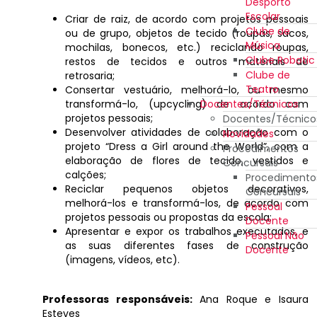
Desporto
Escolar
Criar de raiz, de acordo com projetos pessoais
Clube de
ou de grupo, objetos de tecido (roupas, sacos,
Música
mochilas, bonecos, etc.) reciclando roupas,
Clube Robotic
restos de tecidos e outros materiais de
Clube de
retrosaria;
Teatro
Consertar vestuário, melhorá-lo, ou mesmo
transformá-lo, (upcycling) de acordo com
Docentes/Técnicos
projetos pessoais;
Docentes/Técnico
Desenvolver atividades de colaboração com o
Novidades
projeto “Dress a Girl around the World”, com a
Procedimentos
elaboração de flores de tecido, vestidos e
Concursais
calções;
Procedimento
Reciclar pequenos objetos decorativos,
Concursais
melhorá-los e transformá-los, de acordo com
Pessoal
projetos pessoais ou propostas da escola;
Docente
Apresentar e expor os trabalhos executados, e
Pessoal Não
as suas diferentes fases de construção
Docente
(imagens, vídeos, etc).
Professoras responsáveis:
Ana Roque e Isaura
Esteves