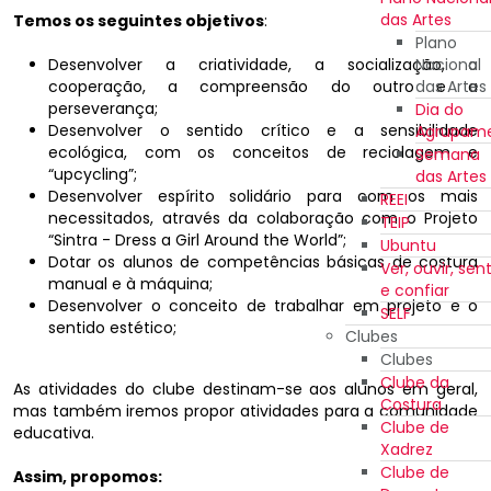
das Artes
Temos os seguintes objetivos
:
Plano
Desenvolver a criatividade, a socialização, a
Nacional
cooperação, a compreensão do outro e a
das Artes
perseverança;
Dia do
Desenvolver o sentido crítico e a sensibilidade
Agrupam
ecológica, com os conceitos de reciclagem e
Semana
“upcycling”;
das Artes
Desenvolver espírito solidário para com os mais
REEI
necessitados, através da colaboração com o Projeto
TEIP
“Sintra - Dress a Girl Around the World”;
Ubuntu
Dotar os alunos de competências básicas de costura
Ver, ouvir, sent
manual e à máquina;
e confiar
Desenvolver o conceito de trabalhar em projeto e o
SELF
sentido estético;
Clubes
Clubes
Clube da
As atividades do clube destinam-se aos alunos em geral,
Costura
mas também iremos propor atividades para a comunidade
Clube de
educativa.
Xadrez
Clube de
Assim, propomos: