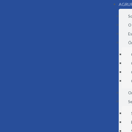
AGRU
S
O
E
Ór
O
Se