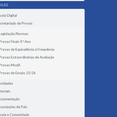
S/EE
cola Digital
cretariado de Provas
Legislação/Normas
Provas Finais 9.º Ano
Provas de Equivalência à Frequência
Provas Extraordinárias de Avaliação
Provas ModA
Provas de Ensaio 25/26
ovidades
toriais
ocumentação
sociações de Pais
scola e Comunidade