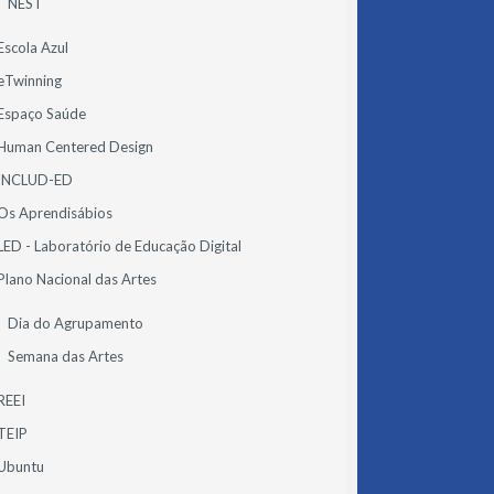
NEST
Escola Azul
eTwinning
Espaço Saúde
Human Centered Design
INCLUD-ED
Os Aprendisábios
LED - Laboratório de Educação Digital
Plano Nacional das Artes
Dia do Agrupamento
Semana das Artes
REEI
TEIP
Ubuntu