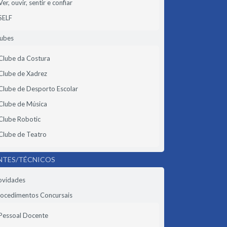
Ver, ouvir, sentir e confiar
SELF
lubes
Clube da Costura
Clube de Xadrez
Clube de Desporto Escolar
Clube de Música
Clube Robotic
Clube de Teatro
NTES/TÉCNICOS
ovidades
ocedimentos Concursais
Pessoal Docente