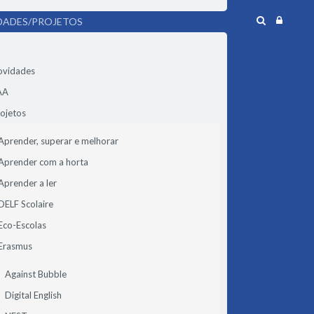
DADES/PROJETOS
ovidades
AA
ojetos
Aprender, superar e melhorar
Aprender com a horta
Aprender a ler
DELF Scolaire
Eco-Escolas
Erasmus
Against Bubble
Digital English