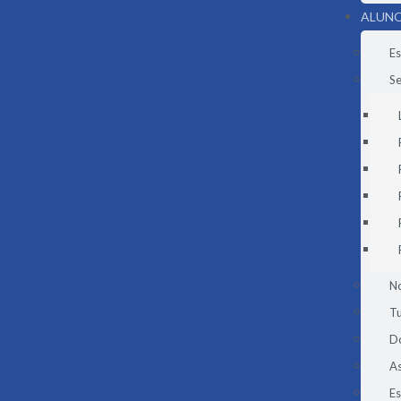
ALUNO
Es
Se
N
Tu
D
As
E