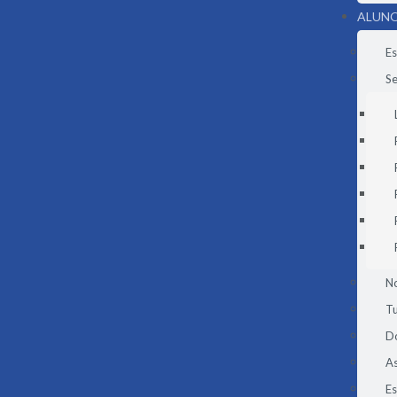
ALUNO
Es
Se
N
Tu
D
As
E