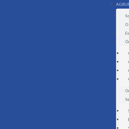
AGRU
S
O
E
Ór
O
Se