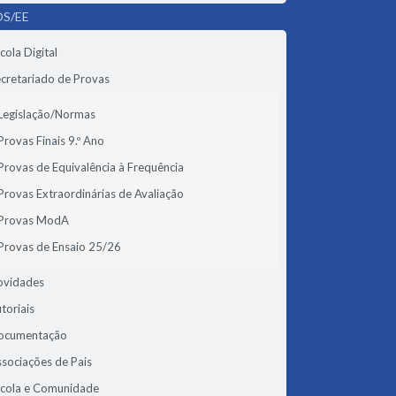
S/EE
cola Digital
cretariado de Provas
Legislação/Normas
Provas Finais 9.º Ano
Provas de Equivalência à Frequência
Provas Extraordinárias de Avaliação
Provas ModA
Provas de Ensaio 25/26
ovidades
toriais
ocumentação
sociações de Pais
scola e Comunidade