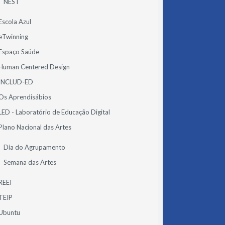
NEST
Escola Azul
eTwinning
Espaço Saúde
Human Centered Design
INCLUD-ED
Os Aprendisábios
LED - Laboratório de Educação Digital
Plano Nacional das Artes
Dia do Agrupamento
Semana das Artes
REEI
TEIP
Ubuntu