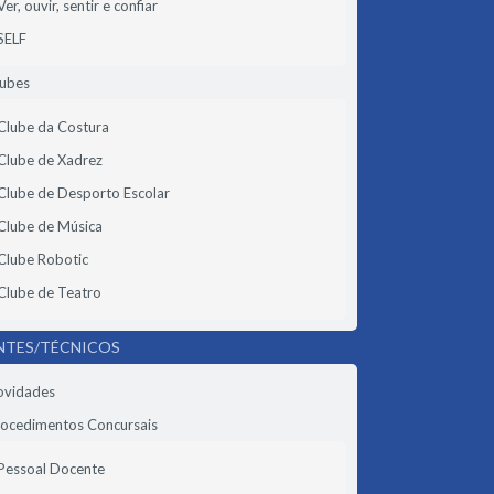
Ver, ouvir, sentir e confiar
SELF
lubes
Clube da Costura
Clube de Xadrez
Clube de Desporto Escolar
Clube de Música
Clube Robotic
Clube de Teatro
NTES/TÉCNICOS
ovidades
ocedimentos Concursais
Pessoal Docente