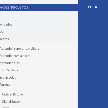
DADES/PROJETOS
ovidades
AA
ojetos
Aprender, superar e melhorar
Aprender com a horta
Aprender a ler
DELF Scolaire
Eco-Escolas
Erasmus
Against Bubble
Digital English