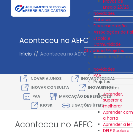
Provas de
Ensaio 25/26
Novidades
Tutoriais
Documentação
Associações de Pai
Escola e
Aconteceu no AEFC
Comunidade
Atividades/Projetos
Início
//
Aconteceu no AEFC
Atividades/Projeto
Novidades
PAA
INOVAR ALUNOS
INOVAR PESSOAL
Projetos
INOVAR CONSULTA
INOVAR SIGE
Projetos
Aprender,
PAA
MARCAÇÃO DE REFEIÇÕES
superar e
KIOSK
LIGAÇÕES ÚTEIS
melhorar
Aprender com
a horta
Aconteceu no AEFC
Aprender a ler
DELF Scolaire