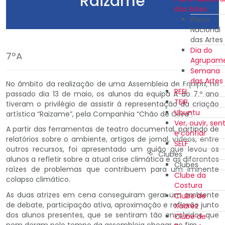
"Raizame"
das Artes
Plano
Nacional
das Artes
Dia do
7ºA
Agrupam
Semana
das Artes
No âmbito da realização de uma Assembleia de Equipa, no
REEI
passado dia 13 de maio, os alunos da equipa A do 7.º ano
TEIP
tiveram o privilégio de assistir à representação da criação
Ubuntu
artística “Raizame”, pela Companhia “Chão de Oliva”.
Ver, ouvir, sent
A partir das ferramentas de teatro documental, partindo de
e confiar
relatórios sobre o ambiente, artigos de jornal, vídeos, entre
SELF
outros recursos, foi apresentado um guião que levou os
Clubes
alunos a refletir sobre a atual crise climática e as diferentes
Clubes
raízes de problemas que contribuem para um iminente
Clube da
colapso climático.
Costura
As duas atrizes em cena conseguiram gerar um ambiente
Clube de
de debate, participação ativa, aproximação e reflexão junto
Xadrez
dos alunos presentes, que se sentiram tão envolvidos que
Clube de
nem deram pelo tempo da assembleia chegar ao fim.