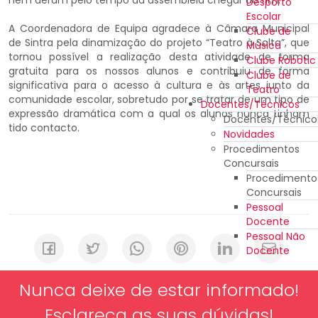
Desporto
Escolar
A Coordenadora de Equipa agradece à Câmara Municipal
Clube de
de Sintra pela dinamização do projeto “Teatro à Solta”, que
Música
tornou possível a realização desta atividade de forma
Clube Robotic
gratuita para os nossos alunos e contribuiu de forma
Clube de
significativa para o acesso à cultura e às artes junto da
Teatro
comunidade escolar, sobretudo por se tratar de um tipo de
Docentes/Técnicos
expressão dramática com a qual os alunos nunca tinham
Docentes/Técnico
tido contacto.
Novidades
Procedimentos
Concursais
Procedimento
Concursais
Pessoal
Docente
Pessoal Não
Docente
Nunca deixe de estar informado!
Esclareça as suas dúvidas!