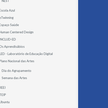
NEST
Escola Azul
eTwinning
Espaço Saúde
Human Centered Design
INCLUD-ED
Os Aprendisábios
LED - Laboratório de Educação Digital
Plano Nacional das Artes
Dia do Agrupamento
Semana das Artes
REEI
TEIP
Ubuntu