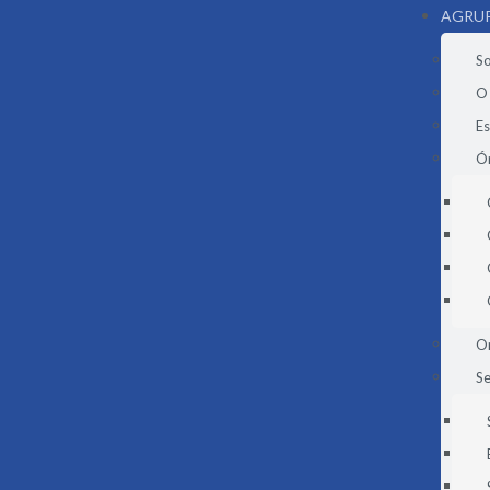
AGRU
S
O
E
Ór
O
Se