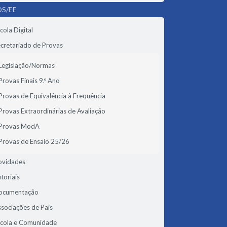
S/EE
cola Digital
cretariado de Provas
Legislação/Normas
Provas Finais 9.º Ano
Provas de Equivalência à Frequência
Provas Extraordinárias de Avaliação
Provas ModA
Provas de Ensaio 25/26
ovidades
toriais
ocumentação
sociações de Pais
scola e Comunidade