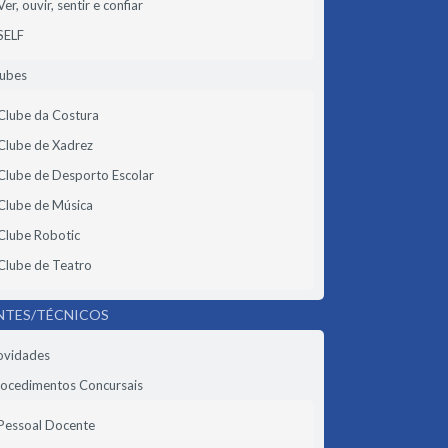
Ver, ouvir, sentir e confiar
SELF
lubes
Clube da Costura
Clube de Xadrez
Clube de Desporto Escolar
Clube de Música
Clube Robotic
Clube de Teatro
NTES/TÉCNICOS
ovidades
ocedimentos Concursais
Pessoal Docente