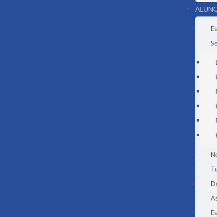
ALUNO
Es
Se
N
Tu
D
As
E