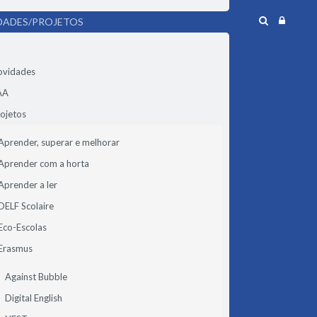
DADES/PROJETOS
ovidades
AA
ojetos
Aprender, superar e melhorar
Aprender com a horta
Aprender a ler
DELF Scolaire
Eco-Escolas
Erasmus
Against Bubble
Digital English