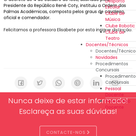
Desporto
Presidente da República René Coty, instituiu a Ordem das
Escolar
Palmas Académicas, composta pelos graus de cavaleiro,
Clube de
oficial e comendador.
Música
Clube Robotic
Felicitamos a professora Elisabete por esta insigne distinção.
Clube de
Teatro
Docentes/Técnicos
Docentes/Técnico
Novidades
Procedimentos
Concursais
Procedimento
Concursais
Pessoal
Docente
Nunca deixe de estar informado!
Pessoal Não
Docente
Esclareça as suas dúvidas!
CONTACTE-NOS