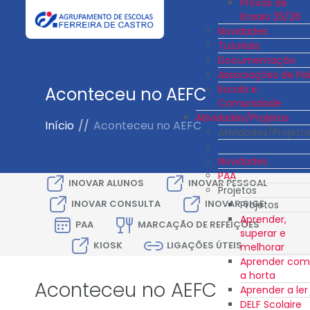
Provas de
Ensaio 25/26
Novidades
Tutoriais
Documentação
Associações de Pai
Escola e
Aconteceu no AEFC
Comunidade
Atividades/Projetos
Início
//
Aconteceu no AEFC
Atividades/Projeto
Novidades
PAA
INOVAR ALUNOS
INOVAR PESSOAL
Projetos
INOVAR CONSULTA
INOVAR SIGE
Projetos
Aprender,
PAA
MARCAÇÃO DE REFEIÇÕES
superar e
KIOSK
LIGAÇÕES ÚTEIS
melhorar
Aprender com
a horta
Aconteceu no AEFC
Aprender a ler
DELF Scolaire