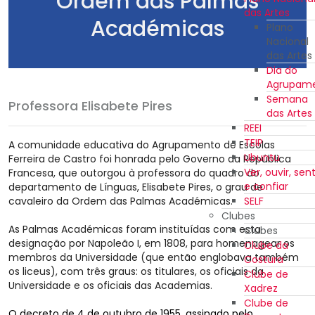
Ordem das Palmas
das Artes
Académicas
Plano
Nacional
das Artes
Dia do
Agrupam
Semana
Professora Elisabete Pires
das Artes
REEI
TEIP
A comunidade educativa do Agrupamento de Escolas
Ubuntu
Ferreira de Castro foi honrada pelo Governo da República
Ver, ouvir, sent
Francesa, que outorgou à professora do quadro do
e confiar
departamento de Línguas, Elisabete Pires, o grau de
cavaleiro da Ordem das Palmas Académicas.
SELF
Clubes
As Palmas Académicas foram instituídas com esta
Clubes
designação por Napoleão I, em 1808, para homenagear os
Clube da
membros da Universidade (que então englobava também
Costura
os liceus), com três graus: os titulares, os oficiais da
Clube de
Universidade e os oficiais das Academias.
Xadrez
Clube de
O decreto de 4 de outubro de 1955, assinado pelo