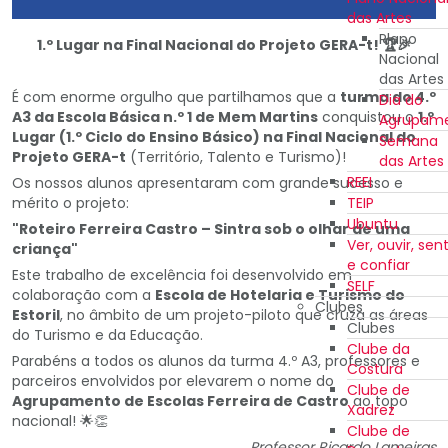
das Artes
Plano
1.º Lugar na Final Nacional do Projeto GERA-t!
🏆🎉
Nacional
das Artes
É com enorme orgulho que partilhamos que a
turma do 4.º
Dia do
A3 da Escola Básica n.º 1 de Mem Martins
conquistou o
1.º
Agrupam
Lugar (1.º Ciclo do Ensino Básico) na Final Nacional do
Semana
Projeto GERA-t
(Território, Talento e Turismo)!
das Artes
REEI
Os nossos alunos apresentaram com grande sucesso e
mérito o projeto:
TEIP
Ubuntu
"Roteiro Ferreira Castro – Sintra sob o olhar de uma
Ver, ouvir, sent
criança"
e confiar
Este trabalho de excelência foi desenvolvido em
SELF
colaboração com a
Escola de Hotelaria e Turismo do
Clubes
Estoril
, no âmbito de um projeto-piloto que cruza as áreas
Clubes
do Turismo e da Educação.
Clube da
Parabéns a todos os alunos da turma 4.º A3, professores e
Costura
parceiros envolvidos por elevarem o nome do
Clube de
Agrupamento de Escolas Ferreira de Castro
ao topo
Xadrez
nacional! 🌟👏
Clube de
Professor Ricardo Lameiras