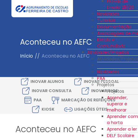
Provas de
Ensaio 25/26
Novidades
Tutoriais
Documentação
Associações de Pai
Escola e
Aconteceu no AEFC
Comunidade
Atividades/Projetos
Início
//
Aconteceu no AEFC
Atividades/Projeto
Novidades
PAA
INOVAR ALUNOS
INOVAR PESSOAL
Projetos
INOVAR CONSULTA
INOVAR SIGE
Projetos
Aprender,
PAA
MARCAÇÃO DE REFEIÇÕES
superar e
KIOSK
LIGAÇÕES ÚTEIS
melhorar
Aprender com
a horta
Aconteceu no AEFC
Aprender a ler
DELF Scolaire