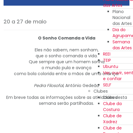
das Artes
Plano
Nacional
20 a 27 de maio
das Artes
Dia do
Agrupam
O Sonho Comanda a Vida
Semana
das Artes
Eles não sabem, nem sonham,
REEI
que o sonho comanda a vida.
TEIP
Que sempre que um homem sonha
Ubuntu
o mundo pula e avança
Ver, ouvir, sent
como bola colorida entre a mãos de uma criança.
e confiar
SELF
Pedra Filosofal
, António Gedeão
Clubes
Em breve todas as informações sobre as atividades desta
Clubes
semana serão partilhadas.
Clube da
Costura
Clube de
Xadrez
Clube de