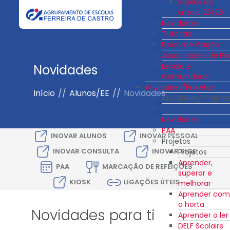
Provas de
Ensaio 25/26
Novidades
Tutoriais
Documentação
Associações de Pai
Escola e
Novidades
Comunidade
Atividades/Projetos
Início
//
Alunos/EE
//
Novidades
Atividades/Projeto
Novidades
PAA
INOVAR ALUNOS
INOVAR PESSOAL
Projetos
INOVAR CONSULTA
INOVAR SIGE
Projetos
Aprender,
PAA
MARCAÇÃO DE REFEIÇÕES
superar e
KIOSK
LIGAÇÕES ÚTEIS
melhorar
Aprender com
a horta
Novidades para ti
Aprender a ler
DELF Scolaire