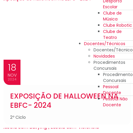
Desporto
Escolar
Clube de
Música
Clube Robotic
Clube de
Teatro
Docentes/Técnicos
Docentes/Técnico
Novidades
Procedimentos
18
Concursais
Procedimento
NOV
2024
Concursais
Pessoal
Docente
EXPOSIÇÃO DE HALLOWEEN NA
Pessoal Não
EBFC- 2024
Docente
2º Ciclo