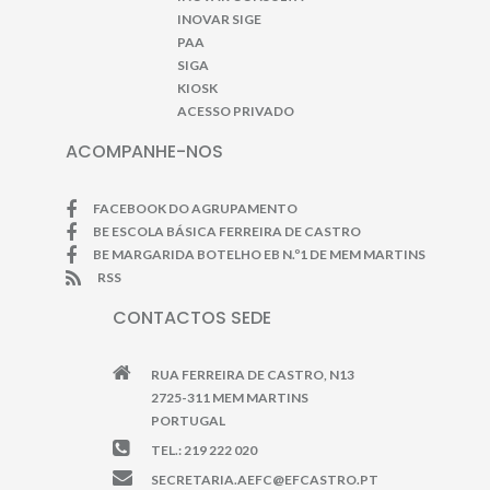
INOVAR SIGE
PAA
SIGA
KIOSK
ACESSO PRIVADO
ACOMPANHE-NOS
FACEBOOK DO AGRUPAMENTO
BE ESCOLA BÁSICA FERREIRA DE CASTRO
BE MARGARIDA BOTELHO EB N.º1 DE MEM MARTINS
RSS
CONTACTOS SEDE
RUA FERREIRA DE CASTRO, N13
2725-311 MEM MARTINS
PORTUGAL
TEL.: 219 222 020
SECRETARIA.AEFC@EFCASTRO.PT