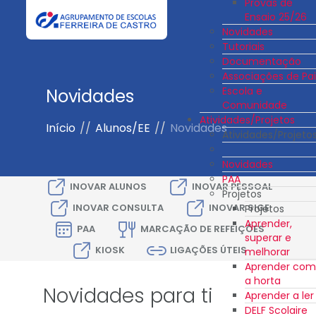
Provas de
Ensaio 25/26
Novidades
Tutoriais
Documentação
Associações de Pai
Escola e
Novidades
Comunidade
Atividades/Projetos
Início
//
Alunos/EE
//
Novidades
Atividades/Projeto
Novidades
PAA
INOVAR ALUNOS
INOVAR PESSOAL
Projetos
INOVAR CONSULTA
INOVAR SIGE
Projetos
Aprender,
PAA
MARCAÇÃO DE REFEIÇÕES
superar e
KIOSK
LIGAÇÕES ÚTEIS
melhorar
Aprender com
a horta
Novidades para ti
Aprender a ler
DELF Scolaire