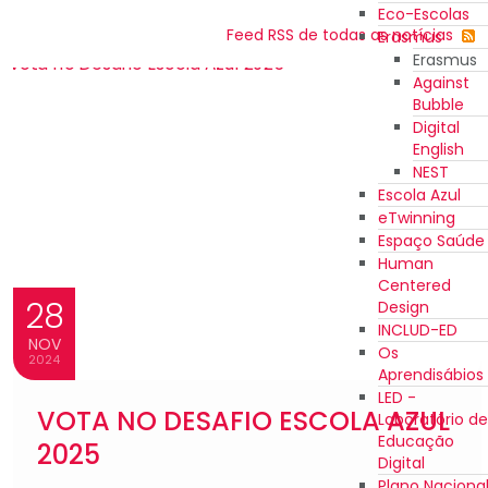
Eco-Escolas
Feed RSS de todas as notícias
Erasmus
Erasmus
Against
Bubble
Digital
English
NEST
Escola Azul
eTwinning
Espaço Saúde
Human
Centered
28
Design
INCLUD-ED
NOV
Os
2024
Aprendisábios
LED -
VOTA NO DESAFIO ESCOLA AZUL
Laboratório de
Educação
2025
Digital
Plano Naciona