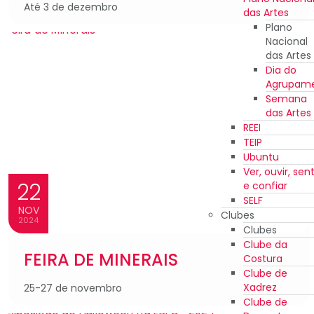
Até 3 de dezembro
das Artes
Plano
Nacional
das Artes
Dia do
Agrupam
Semana
das Artes
REEI
TEIP
Ubuntu
Ver, ouvir, sent
22
e confiar
SELF
NOV
Clubes
2024
Clubes
Clube da
FEIRA DE MINERAIS
Costura
Clube de
Xadrez
25-27 de novembro
Clube de