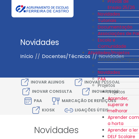
Provas de
Ensaio 25/26
Novidades
Tutoriais
Documentação
Associações de Pai
Escola e
Novidades
Comunidade
Atividades/Projetos
Início
//
Docentes/Técnicos
//
Novidades
Atividades/Projeto
Novidades
PAA
INOVAR ALUNOS
INOVAR PESSOAL
Projetos
INOVAR CONSULTA
INOVAR SIGE
Projetos
Aprender,
PAA
MARCAÇÃO DE REFEIÇÕES
superar e
KIOSK
LIGAÇÕES ÚTEIS
melhorar
Aprender com
a horta
Novidades
Aprender a ler
DELF Scolaire