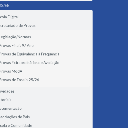
S/EE
cola Digital
cretariado de Provas
Legislação/Normas
Provas Finais 9.º Ano
Provas de Equivalência à Frequência
Provas Extraordinárias de Avaliação
Provas ModA
Provas de Ensaio 25/26
ovidades
toriais
ocumentação
sociações de Pais
scola e Comunidade