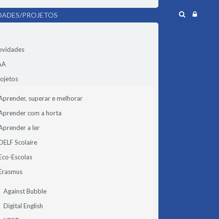
DADES/PROJETOS
ovidades
AA
ojetos
Aprender, superar e melhorar
Aprender com a horta
Aprender a ler
DELF Scolaire
Eco-Escolas
Erasmus
Against Bubble
Digital English