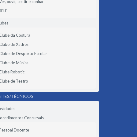
Ver, ouvir, sentir e confiar
SELF
lubes
Clube da Costura
Clube de Xadrez
Clube de Desporto Escolar
Clube de Música
Clube Robotic
Clube de Teatro
NTES/TÉCNICOS
ovidades
ocedimentos Concursais
Pessoal Docente