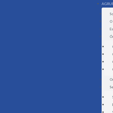
AGRU
S
O
E
Ór
O
Se