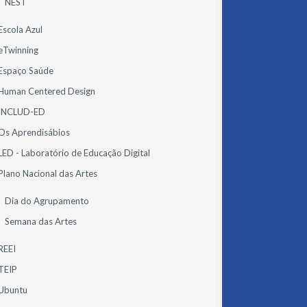
NEST
Escola Azul
eTwinning
Espaço Saúde
Human Centered Design
INCLUD-ED
Os Aprendisábios
LED - Laboratório de Educação Digital
Plano Nacional das Artes
Dia do Agrupamento
Semana das Artes
REEI
TEIP
Ubuntu