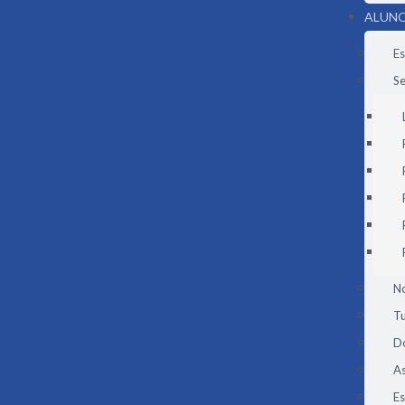
ALUNO
Es
Se
N
Tu
D
As
E