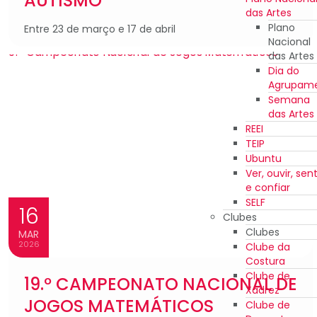
AUTISMO
das Artes
Plano
Entre 23 de março e 17 de abril
Nacional
das Artes
Dia do
Agrupam
Semana
das Artes
REEI
TEIP
Ubuntu
Ver, ouvir, sent
e confiar
SELF
16
Clubes
Clubes
MAR
2026
Clube da
Costura
Clube de
19.º CAMPEONATO NACIONAL DE
Xadrez
JOGOS MATEMÁTICOS
Clube de