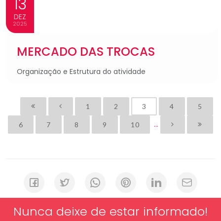
13
DEZ
2025
MERCADO DAS TROCAS
Organização e Estrutura do atividade
1
2
3
4
5
...
6
7
8
9
10
Nunca deixe de estar informado!