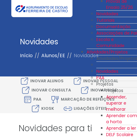
Provas de
Ensaio 25/26
Novidades
Tutoriais
Documentação
Associações de Pai
Escola e
Novidades
Comunidade
Atividades/Projetos
Início
//
Alunos/EE
//
Novidades
Atividades/Projeto
Novidades
PAA
INOVAR ALUNOS
INOVAR PESSOAL
Projetos
INOVAR CONSULTA
INOVAR SIGE
Projetos
Aprender,
PAA
MARCAÇÃO DE REFEIÇÕES
superar e
KIOSK
LIGAÇÕES ÚTEIS
melhorar
Aprender com
a horta
Novidades para ti
Aprender a ler
DELF Scolaire