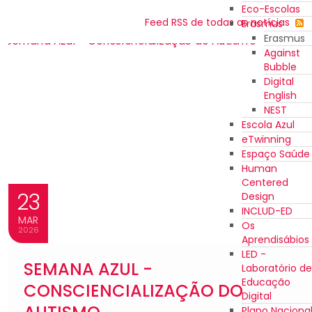
Eco-Escolas
Feed RSS de todas as notícias
Erasmus
Erasmus
Against
Bubble
Digital
English
NEST
Escola Azul
eTwinning
Espaço Saúde
Human
Centered
23
Design
INCLUD-ED
MAR
Os
2026
Aprendisábios
LED -
SEMANA AZUL -
Laboratório de
Educação
CONSCIENCIALIZAÇÃO DO
Digital
Plano Naciona